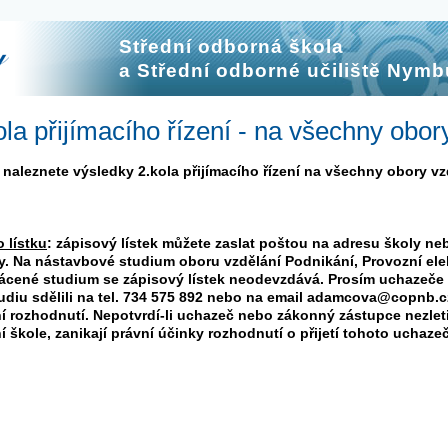
Střední odborná škola
a Střední odborné učiliště Nymb
la přijímacího řízení - na všechny obor
naleznete výsledky 2.kola přijímacího řízení na všechny obory vzd
 lístku
: zápisový lístek můžete zaslat poštou na adresu školy n
ly. Na nástavbové studium oboru vzdělání Podnikání, Provozní ele
rácené studium se zápisový lístek neodevzdává. Prosím uchazeče 
udiu sdělili na tel. 734 575 892 nebo na email adamcova@copnb.c
 rozhodnutí. Nepotvrdí-li uchazeč nebo zákonný zástupce nezlet
í škole, zanikají právní účinky rozhodnutí o přijetí tohoto uchaz