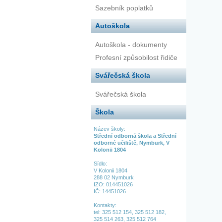
Sazebník poplatků
Autoškola
Autoškola - dokumenty
Profesní způsobilost řidiče
Svářečská škola
Svářečská škola
Škola
Název školy:
Střední odborná škola a Střední
odborné učiliště, Nymburk, V
Kolonii 1804
Sídlo:
V Kolonii 1804
288 02 Nymburk
IZO: 014451026
IČ: 14451026
Kontakty:
tel:
325 512 154,
325 512 182,
325 514 263,
325 512 764