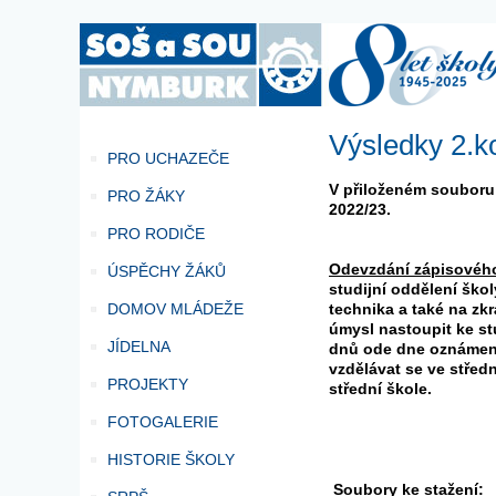
Výsledky 2.ko
PRO UCHAZEČE
V přiloženém souboru 
PRO ŽÁKY
2022/23.
PRO RODIČE
Odevzdání zápisového
ÚSPĚCHY ŽÁKŮ
studijní oddělení ško
DOMOV MLÁDEŽE
technika a také na zk
úmysl nastoupit ke st
JÍDELNA
dnů ode dne oznámení
vzdělávat se ve středn
PROJEKTY
střední škole.
FOTOGALERIE
HISTORIE ŠKOLY
Soubory ke stažení: