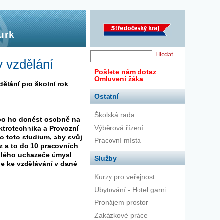
urk
y vzdělání
Pošlete nám dotaz
Omluvení žáka
ělání pro školní rok
Ostatní
Školská rada
ebo ho donést osobně na
Výběrová řízení
ktrotechnika a Provozní
o toto studium, aby svůj
Pracovní místa
z a to do 10 pracovních
ilého uchazeče úmysl
Služby
eče ke vzdělávání v dané
Kurzy pro veřejnost
Ubytování - Hotel garni
Pronájem prostor
Zakázkové práce