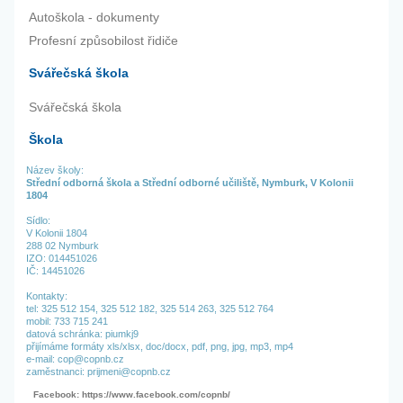
Autoškola - dokumenty
Profesní způsobilost řidiče
Svářečská škola
Svářečská škola
Škola
Název školy:
Střední odborná škola a Střední odborné učiliště, Nymburk, V Kolonii
1804
Sídlo:
V Kolonii 1804
288 02 Nymburk
IZO: 014451026
IČ: 14451026
Kontakty:
tel:
325 512 154,
325 512 182,
325 514 263,
325 512 764
mobil: 733 715 241
datová schránka: piumkj9
přijímáme formáty xls/xlsx, doc/docx, pdf, png, jpg, mp3, mp4
e-mail: cop@copnb.cz
zaměstnanci: prijmeni@copnb.cz
Facebook: https://www.facebook.com/copnb/