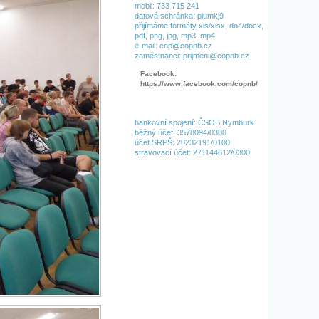
mobil: 733 715 241
datová schránka: piumkj9
přijímáme formáty xls/xlsx, doc/docx,
pdf, png, jpg, mp3, mp4
e-mail: cop@copnb.cz
zaměstnanci: prijmeni@copnb.cz
Facebook:
https://www.facebook.com/copnb/
bankovní spojení: ČSOB Nymburk
běžný účet: 3578094/0300
účet SRPŠ: 20232191/0100
stravovací účet: 271144612/0300