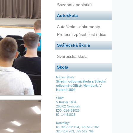
Sazebník poplatků
Autoškola
Autoškola - dokumenty
Profesní způsobilost řidiče
Svářečská škola
Svářečská škola
Škola
Název školy:
Střední odborná škola a Střední
odborné učiliště, Nymburk, V
Kolonii 1804
Sídlo:
V Kolonii 1804
288 02 Nymburk
IZO: 014451026
IČ: 14451026
Kontakty:
tel:
325 512 154,
325 512 182,
325 514 263,
325 512 764