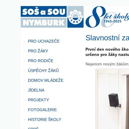
Slavnostní z
PRO UCHAZEČE
První den nového škol
PRO ŽÁKY
určeno pro žáky nastu
PRO RODIČE
Nejenom novým žákům, a
ÚSPĚCHY ŽÁKŮ
DOMOV MLÁDEŽE
JÍDELNA
PROJEKTY
FOTOGALERIE
HISTORIE ŠKOLY