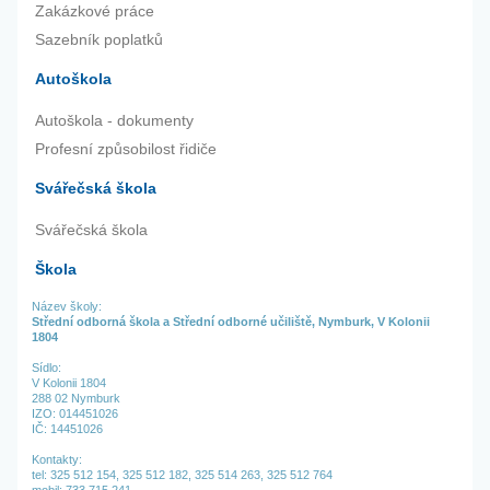
Zakázkové práce
Sazebník poplatků
Autoškola
Autoškola - dokumenty
Profesní způsobilost řidiče
Svářečská škola
Svářečská škola
Škola
Název školy:
Střední odborná škola a Střední odborné učiliště, Nymburk, V Kolonii
1804
Sídlo:
V Kolonii 1804
288 02 Nymburk
IZO: 014451026
IČ: 14451026
Kontakty:
tel:
325 512 154,
325 512 182,
325 514 263,
325 512 764
mobil: 733 715 241