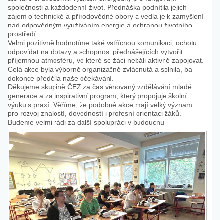
společnosti a každodenní život. Přednáška podnítila jejich
zájem o technické a přírodovědné obory a vedla je k zamyšlení
nad odpovědným využíváním energie a ochranou životního
prostředí.
Velmi pozitivně hodnotíme také vstřícnou komunikaci, ochotu
odpovídat na dotazy a schopnost přednášejících vytvořit
příjemnou atmosféru, ve které se žáci nebáli aktivně zapojovat.
Celá akce byla výborně organizačně zvládnutá a splnila, ba
dokonce předčila naše očekávání.
Děkujeme skupině ČEZ za čas věnovaný vzdělávání mladé
generace a za inspirativní program, který propojuje školní
výuku s praxí. Věříme, že podobné akce mají velký význam
pro rozvoj znalostí, dovedností i profesní orientaci žáků.
Budeme velmi rádi za další spolupráci v budoucnu.