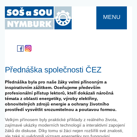
MENU
Přednáška společnosti ČEZ
Přednáška byla pro naše žáky velmi přínosným a
inspirativním zážitkem. Oceňujeme především
profesionální přístup lektorů, kteří dokázali náročná
témata z oblasti energetiky, výroby elektřiny,
obnovitelných zdrojů energie a ochrany životního
prostředí vysvětlit srozumitelnou a poutavou formou.
Velkým přínosem byly praktické příklady z reálného života,
zajímavé ukázky moderních technologií a interaktivní zapojení
žáků do diskuse. Díky tomu si žáci nejen rozšířili své znalosti,
ale také si uvědomili význam energetiky pro fungování