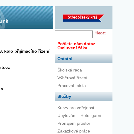
urk
Pošlete nám dotaz
Omluvení žáka
3. kolo přijímacího řízení
Ostatní
nb.cz
Školská rada
Výběrová řízení
Pracovní místa
no.
Služby
Kurzy pro veřejnost
Ubytování - Hotel garni
Pronájem prostor
Zakázkové práce