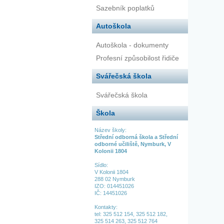
Sazebník poplatků
Autoškola
Autoškola - dokumenty
Profesní způsobilost řidiče
Svářečská škola
Svářečská škola
Škola
Název školy:
Střední odborná škola a Střední
odborné učiliště, Nymburk, V
Kolonii 1804
Sídlo:
V Kolonii 1804
288 02 Nymburk
IZO: 014451026
IČ: 14451026
Kontakty:
tel:
325 512 154,
325 512 182,
325 514 263,
325 512 764