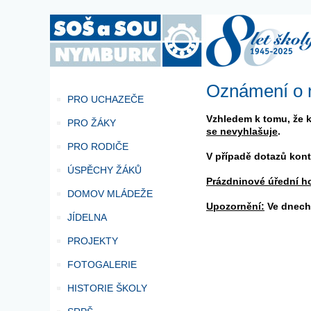
Oznámení o ne
PRO UCHAZEČE
Vzhledem k tomu, že ka
PRO ŽÁKY
se nevyhlašuje
.
PRO RODIČE
V případě dotazů kont
ÚSPĚCHY ŽÁKŮ
Prázdninové úřední h
DOMOV MLÁDEŽE
Upozornění:
Ve dnech 
JÍDELNA
PROJEKTY
FOTOGALERIE
HISTORIE ŠKOLY