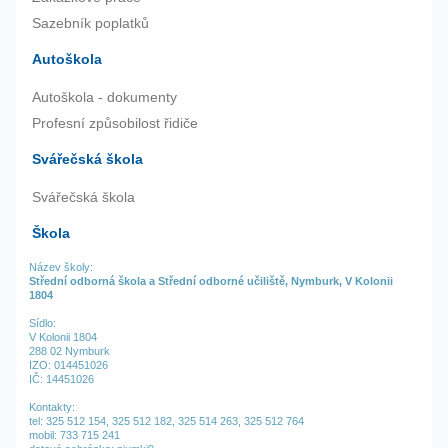
Sazebník poplatků
Autoškola
Autoškola - dokumenty
Profesní způsobilost řidiče
Svářečská škola
Svářečská škola
Škola
Název školy:
Střední odborná škola a Střední odborné učiliště, Nymburk, V Kolonii
1804
Sídlo:
V Kolonii 1804
288 02 Nymburk
IZO: 014451026
IČ: 14451026
Kontakty:
tel:
325 512 154,
325 512 182,
325 514 263,
325 512 764
mobil: 733 715 241