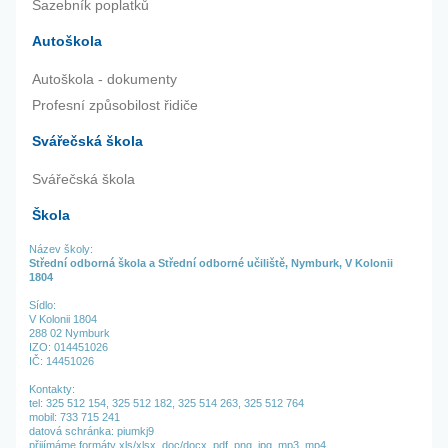
Sazebník poplatků
Autoškola
Autoškola - dokumenty
Profesní způsobilost řidiče
Svářečská škola
Svářečská škola
Škola
Název školy:
Střední odborná škola a Střední odborné učiliště, Nymburk, V Kolonii
1804
Sídlo:
V Kolonii 1804
288 02 Nymburk
IZO: 014451026
IČ: 14451026
Kontakty:
tel:
325 512 154,
325 512 182,
325 514 263,
325 512 764
mobil: 733 715 241
datová schránka: piumkj9
přijímáme formáty xls/xlsx, doc/docx, pdf, png, jpg, mp3, mp4