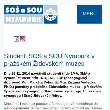
MENU
Studenti SOŠ a SOU Nymburk v
pražském Židovském muzeu
Dne 26.11. 2014 navštívili studenti třídy 1MA, 3MA a
vybraní studenti tříd 1NB, 1NS, 2BP (pedagogický
doprovod Mgr. Markéta Pokorná, Mgr. Zuzana Vodecká,
Ph.D.) památky pražského Židovského muzea – především
Španělskou synagogu, Staronovou synagogu, Pinkasovu
synagogu i Starý židovský hřbitov.
Mnozí měli možnost poutavou formou poprvé nahlédnout do
historie památek jedné z nejvýznamnějších komunit na českém