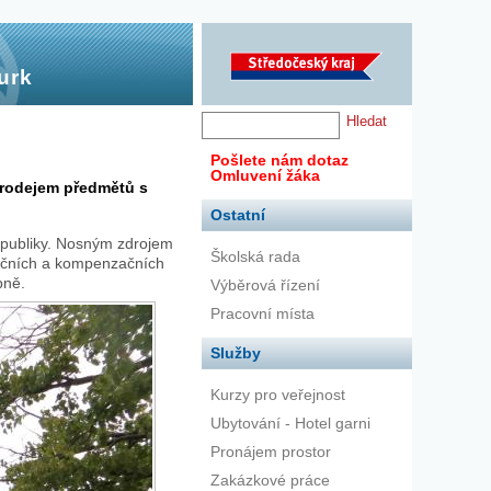
urk
Pošlete nám dotaz
Omluvení žáka
 Prodejem předmětů s
Ostatní
publiky. Nosným zdrojem
Školská rada
itačních a kompenzačních
bně.
Výběrová řízení
Pracovní místa
Služby
Kurzy pro veřejnost
Ubytování - Hotel garni
Pronájem prostor
Zakázkové práce