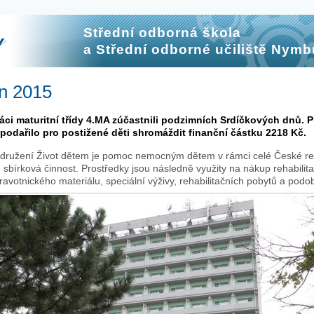
Střední odborná škola
a Střední odborné učiliště Nymb
n 2015
 žáci maturitní třídy 4.MA zúčastnili podzimních Srdíčkových dnů.
podařilo pro postižené děti shromáždit finanční částku
2218 Kč
.
družení Život dětem je pomoc nemocným dětem v rámci celé České re
e sbírková činnost. Prostředky jsou následně využity na nákup rehabil
votnického materiálu, speciální výživy, rehabilitačních pobytů a podo