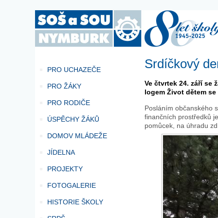
Srdíčkový de
PRO UCHAZEČE
Ve čtvrtek 24. září se
PRO ŽÁKY
logem Život dětem se 
PRO RODIČE
Posláním občanského s
finančních prostředků j
ÚSPĚCHY ŽÁKŮ
pomůcek, na úhradu zdra
DOMOV MLÁDEŽE
JÍDELNA
PROJEKTY
FOTOGALERIE
HISTORIE ŠKOLY