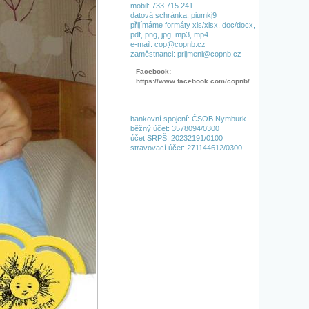
mobil: 733 715 241
datová schránka: piumkj9
přijímáme formáty xls/xlsx, doc/docx,
pdf, png, jpg, mp3, mp4
e-mail: cop@copnb.cz
zaměstnanci: prijmeni@copnb.cz
Facebook:
https://www.facebook.com/copnb/
bankovní spojení: ČSOB Nymburk
běžný účet: 3578094/0300
účet SRPŠ: 20232191/0100
stravovací účet: 271144612/0300