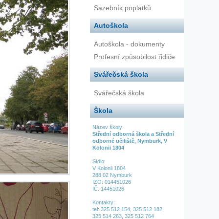
Sazebník poplatků
Autoškola
Autoškola - dokumenty
Profesní způsobilost řidiče
Svářečská škola
Svářečská škola
Škola
Název školy:
Střední odborná škola a Střední
odborné učiliště, Nymburk, V
Kolonii 1804
Sídlo:
V Kolonii 1804
288 02 Nymburk
IZO: 014451026
IČ: 14451026
Kontakty:
tel:
325 512 154,
325 512 182,
325 514 263,
325 512 764