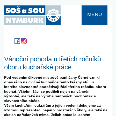
MENU
Vánoční pohoda u třetích ročníků
oboru kuchařské práce
Pod vedením šikovné mistrové paní Jany Černé vznikl
dnes ráno na cvičné kuchyňce tento krásný stůl, u
kterého slavnostně poobědvají žáci třetího ročníku oboru
kuchař. Všichni žáci se podíleli nejen na vánoční
výzdobě, ale také na výrobě rautových pochoutek a
slavnostního oběda.
Všem kuchařům, cukrářům a jejich vedení děkujeme za
vzornou reprezentaci nejen v prostorách školy, ale také na
akcích pořádaných mimo. Jejich práce je jasným