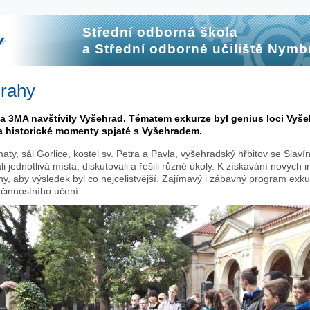
Střední odborná škola
a Střední odborné učiliště Nymb
Prahy
A a 3MA navštívily Vyšehrad. Tématem exkurze byl genius loci Vyše
 historické momenty spjaté s Vyšehradem.
maty, sál Gorlice, kostel sv. Petra a Pavla, vyšehradský hřbitov se Slav
jednotlivá místa, diskutovali a řešili různé úkoly. K získávání nových 
, aby výsledek byl co nejcelistvější. Zajímavý i zábavný program exk
činnostního učení.