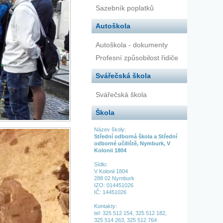
Sazebník poplatků
Autoškola
Autoškola - dokumenty
Profesní způsobilost řidiče
Svářečská škola
Svářečská škola
Škola
Název školy:
Střední odborná škola a Střední
odborné učiliště, Nymburk, V
Kolonii 1804
Sídlo:
V Kolonii 1804
288 02 Nymburk
IZO: 014451026
IČ: 14451026
Kontakty:
tel:
325 512 154,
325 512 182,
325 514 263,
325 512 764