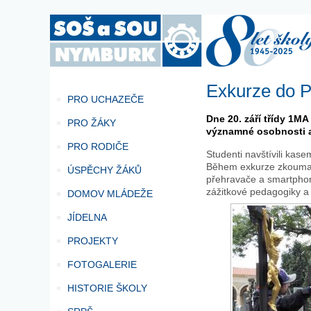
Exkurze do 
PRO UCHAZEČE
Dne 20. září třídy 1M
PRO ŽÁKY
významné osobnosti a
PRO RODIČE
Studenti navštívili kase
Během exkurze zkoumali 
ÚSPĚCHY ŽÁKŮ
přehravače a smartphony
zážitkové pedagogiky a 
DOMOV MLÁDEŽE
JÍDELNA
PROJEKTY
FOTOGALERIE
HISTORIE ŠKOLY