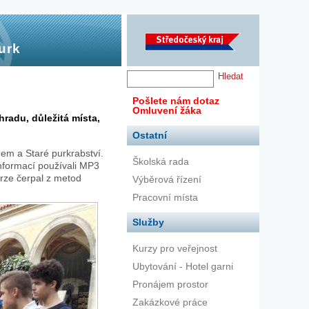
urk
Pošlete nám dotaz
Omluvení žáka
hradu, důležitá místa,
Ostatní
ínem a Staré purkrabství.
Školská rada
informací používali MP3
urze čerpal z metod
Výběrová řízení
Pracovní místa
Služby
Kurzy pro veřejnost
Ubytování - Hotel garni
Pronájem prostor
Zakázkové práce