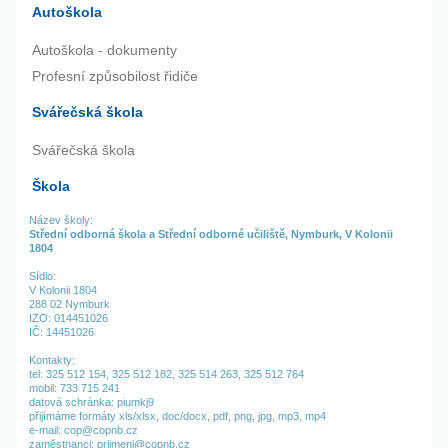
Autoškola
Autoškola - dokumenty
Profesní způsobilost řidiče
Svářečská škola
Svářečská škola
Škola
Název školy:
Střední odborná škola a Střední odborné učiliště, Nymburk, V Kolonii
1804
Sídlo:
V Kolonii 1804
288 02 Nymburk
IZO: 014451026
IČ: 14451026
Kontakty:
tel:
325 512 154,
325 512 182,
325 514 263,
325 512 764
mobil: 733 715 241
datová schránka: piumkj9
přijímáme formáty xls/xlsx, doc/docx, pdf, png, jpg, mp3, mp4
e-mail: cop@copnb.cz
zaměstnanci: prijmeni@copnb.cz