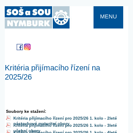
MENU
Kritéria přijímacího řízení na
2025/26
Soubory ke stažení:
Kritéria přijímacího řízení pro 2025/26 1. kolo - 2leté
nástavbové maturitní obory
Kritéria přijímacího řízení pro 2025/26 1. kolo - 3leté
učební obory
Kritéria přijímacího řízení pro 2025/26 1. kolo - 4leté