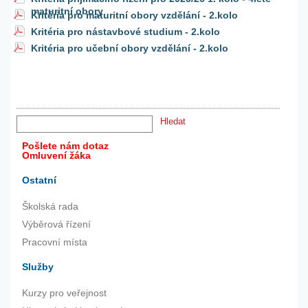
maturitní obory
Kritéria pro maturitní obory vzdělání - 2.kolo
Kritéria pro nástavbové studium - 2.kolo
Kritéria pro učební obory vzdělání - 2.kolo
Pošlete nám dotaz
Omluvení žáka
Ostatní
Školská rada
Výběrová řízení
Pracovní místa
Služby
Kurzy pro veřejnost