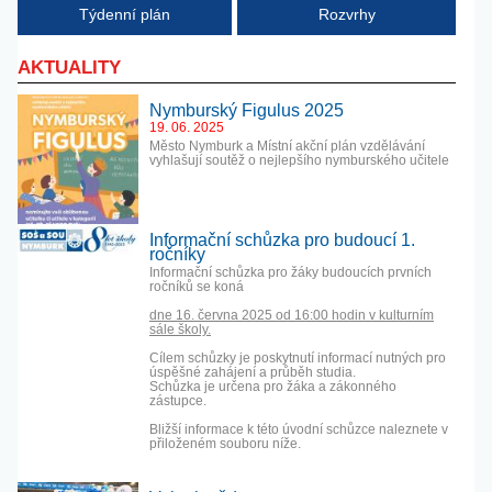
Týdenní plán
Rozvrhy
AKTUALITY
Nymburský Figulus 2025
19. 06. 2025
Město Nymburk a Místní akční plán vzdělávání
vyhlašují soutěž o nejlepšího nymburského učitele
Informační schůzka pro budoucí 1.
ročníky
Informační schůzka pro žáky budoucích prvních
ročníků se koná
dne 16. června 2025 od 16:00 hodin v kulturním
sále školy.
Cílem schůzky je poskytnutí informací nutných pro
úspěšné zahájení a průběh studia.
Schůzka je určena pro žáka a zákonného
zástupce.
Bližší informace k této úvodní schůzce naleznete v
přiloženém souboru níže.