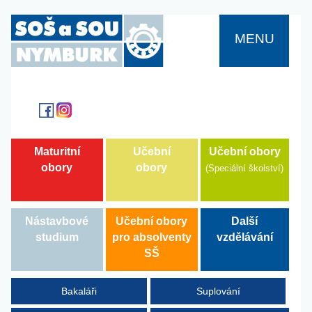
MENU
Učební obory
Maturitní
Učební
obory
obory
(Speciální školství)
Další
Nástavbové
Učební obory
vzdělávání
studium
pro absolventy
SŠ
Bakaláři
Suplování