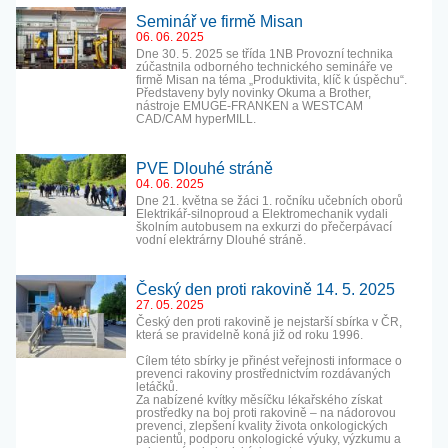
Seminář ve firmě Misan
06. 06. 2025
Dne 30. 5. 2025 se třída 1NB Provozní technika
zúčastnila odborného technického semináře ve
firmě Misan na téma „Produktivita, klíč k úspěchu“.
Představeny byly novinky Okuma a Brother,
nástroje EMUGE-FRANKEN a WESTCAM
CAD/CAM hyperMILL.
PVE Dlouhé stráně
04. 06. 2025
Dne 21. května se žáci 1. ročníku učebních oborů
Elektrikář-silnoproud a Elektromechanik vydali
školním autobusem na exkurzi do přečerpávací
vodní elektrárny Dlouhé stráně.
Český den proti rakovině 14. 5. 2025
27. 05. 2025
Český den proti rakovině je nejstarší sbírka v ČR,
která se pravidelně koná již od roku 1996.
Cílem této sbírky je přinést veřejnosti informace o
prevenci rakoviny prostřednictvím rozdávaných
letáčků.
Za nabízené kvítky měsíčku lékařského získat
prostředky na boj proti rakovině – na nádorovou
prevenci, zlepšení kvality života onkologických
pacientů, podporu onkologické výuky, výzkumu a