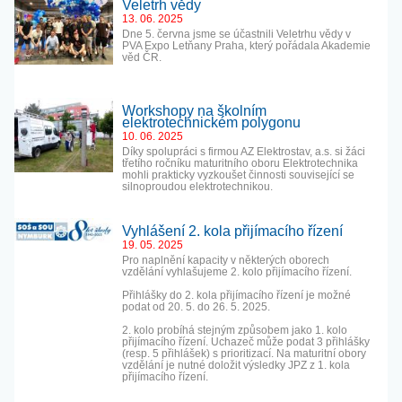
Veletrh vědy
13. 06. 2025
Dne 5. června jsme se účastnili Veletrhu vědy v
PVA Expo Letňany Praha, který pořádala Akademie
věd ČR.
Workshopy na školním
elektrotechnickém polygonu
10. 06. 2025
Díky spolupráci s firmou AZ Elektrostav, a.s. si žáci
třetího ročníku maturitního oboru Elektrotechnika
mohli prakticky vyzkoušet činnosti související se
silnoproudou elektrotechnikou.
Vyhlášení 2. kola přijímacího řízení
19. 05. 2025
Pro naplnění kapacity v některých oborech
vzdělání vyhlašujeme 2. kolo přijímacího řízení.
Přihlášky do 2. kola přijímacího řízení je možné
podat od 20. 5. do 26. 5. 2025.
2. kolo probíhá stejným způsobem jako 1. kolo
přijímacího řízení. Uchazeč může podat 3 přihlášky
(resp. 5 přihlášek) s prioritizací. Na maturitní obory
vzdělání je nutné doložit výsledky JPZ z 1. kola
přijímacího řízení.