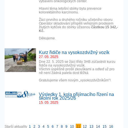
vybavení onkologických center.
Hlavní téma letošní sbírky byla prevence
kolorektálního karcinomu.
Žáci prvního a druhého ročníku učebního oboru
Operátor skladování přispěli veřejným prodejem
žlutých kytiček do sbírky úžasnou
částkou 15 342,-
Kč.
Děkujeme.
Kurz řidiče na vysokozdvižný vozík
27. 05. 2025
Dne 22. 5. 2025 se žáci třídy 3HB zúčastnili kurzu
řidiče na vysokozdvižný vozík.
Všichni úspěšně prošli zkouškami a odteď už pro
ně není žádná paleta dost těžká.
Gratulujeme všem novým „vysokozdvižníkům“!
Výsledky 1. kola přijímacího řízení na
školní rok 2025/26
15. 05. 2025
Starší aktuality
1
2
3
4
5
6
7
8
9
10
11
12
13
14
15
16