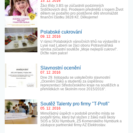
15. 12. 2016
Žáci třídy 3.BS se zúčastnili podzimních
Srdíčkových dnů. Prodejem předmětů s logem Život
dětem se podařilo pro postižené děti shromáždit
finanční částku 3828 Kč. Děkujeme!
Polabské cukrování
09. 12. 2016
V rámci Polabských vánočních trhů na výstavišti v
Lysé nad Labem se žáci oboru Potravinářská
výroba zúčastní soutěže „Moje nejlepší cukroví“.
Držte nám palce!
Slavnostní ocenění
07. 12. 2016
Dne 29. listopadu se uskutečnilo slavnostní
„Ocenění žáků a studentů za úspěšnou
reprezentaci Středočeského kraje na soutěžích a
přehlídkách ve školním roce 2015/2016“.
Soutěž Talenty pro firmy "T-Profi"
05. 12. 2016
Mimořádný úspěch v podobě prvního místa se
podařil týmu, který byl složen z žáků naší školy
SOŠ a SOU Nymburk, ZŠ Komenského Nymburk a
zástupce partnerské firmy AZ Elektrostav.