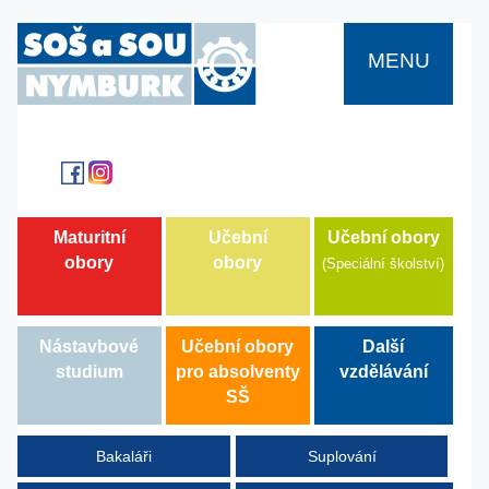
MENU
Učební obory
Maturitní
Učební
obory
obory
(Speciální školství)
Další
Nástavbové
Učební obory
vzdělávání
studium
pro absolventy
SŠ
Bakaláři
Suplování