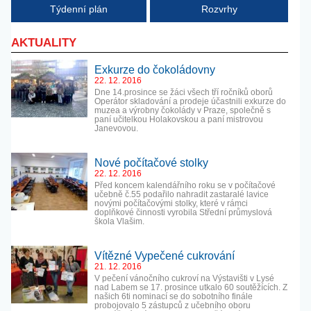
Týdenní plán
Rozvrhy
AKTUALITY
Exkurze do čokoládovny
22. 12. 2016
Dne 14.prosince se žáci všech tří ročníků oborů
Operátor skladování a prodeje účastnili exkurze do
muzea a výrobny čokolády v Praze, společně s
paní učitelkou Holakovskou a paní mistrovou
Janevovou.
Nové počítačové stolky
22. 12. 2016
Před koncem kalendářního roku se v počítačové
učebně č.55 podařilo nahradit zastaralé lavice
novými počítačovými stolky, které v rámci
doplňkové činnosti vyrobila Střední průmyslová
škola Vlašim.
Vítězné Vypečené cukrování
21. 12. 2016
V pečení vánočního cukroví na Výstavišti v Lysé
nad Labem se 17. prosince utkalo 60 soutěžících. Z
našich 6ti nominací se do sobotního finále
probojovalo 5 zástupců z učebního oboru