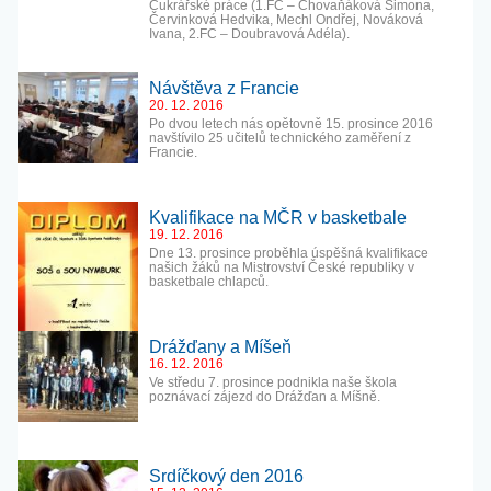
Cukrářské práce (1.FC – Chovaňáková Simona,
Červinková Hedvika, Mechl Ondřej, Nováková
Ivana, 2.FC – Doubravová Adéla).
Návštěva z Francie
20. 12. 2016
Po dvou letech nás opětovně 15. prosince 2016
navštívilo 25 učitelů technického zaměření z
Francie.
Kvalifikace na MČR v basketbale
19. 12. 2016
Dne 13. prosince proběhla úspěšná kvalifikace
našich žáků na Mistrovství České republiky v
basketbale chlapců.
Drážďany a Míšeň
16. 12. 2016
Ve středu 7. prosince podnikla naše škola
poznávací zájezd do Drážďan a Míšně.
Srdíčkový den 2016