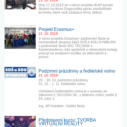
23. 10. 2019
Dne 17.10.2019 se v rámci projektu IKAP konalo
školení na téma Diagnostika oprav zemědělské
techniky, které vedl zástupce firmy Jaltest.
Projekt Erasmus+
21. 10. 2019
V rámci projektu Erasmus+ partnerství škole je
momentálně skupina žáků SOŠ A SOU NYMBURK
v partnerské škole BS1 TECHNIK v
Kaiserslauternu, kde společně s německými kolegy
pracují na sestavení vozítka na alternativní e-
pohon.
Podzimní prázdniny a ředitelské volno
21. 10. 2019
29. - 30. 10. podzimní prázdniny
31. 10. - 1. 11. ředitelské volno
Vyhlášení ředitelského volna je v souladu se
zákonem č. 561/2004 Sb., v platném znění, podle §
24, odst. 2.
Ing. Jiří Hubálek - ředitel školy
Představení kurzu: TVORBA
VIRTUÁLNÍ REALITY