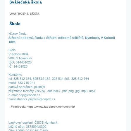
Svářečská škola
Svářečská škola
Škola
Název školy:
Střední odborná škola a Střední odborné učiliště, Nymburk, V Kolonii
1804
Sídlo:
V Kolonii 1804
288 02 Nymburk
IZO: 014451026
IČ: 14451026
Kontakty:
tel:
325 512 154,
325 512 182,
325 514 263,
325 512 764
mobil: 733 715 241
datová schránka: piumkj9
přijímáme formáty xls/xlsx, doc/docx, pdf, png, jpg, mp3, mp4
e-mail: cop@copnb.cz
zaměstnanci: prijmeni@copnb.cz
Facebook: https://www.facebook.com/copnb/
bankovní spojení: ČSOB Nymburk
běžný účet: 3578094/0300
účet SRPŠ: 20232191/0100