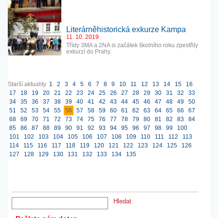
Literárněhistorická exkurze Kampa
11. 10. 2019
Třídy 3MA a 2NA si začátek školního roku zpestřily
exkurzí do Prahy.
Starší aktuality
1
2
3
4
5
6
7
8
9
10
11
12
13
14
15
16
17
18
19
20
21
22
23
24
25
26
27
28
29
30
31
32
33
34
35
36
37
38
39
40
41
42
43
44
45
46
47
48
49
50
51
52
53
54
55
56
57
58
59
60
61
62
63
64
65
66
67
68
69
70
71
72
73
74
75
76
77
78
79
80
81
82
83
84
85
86
87
88
89
90
91
92
93
94
95
96
97
98
99
100
101
102
103
104
105
106
107
108
109
110
111
112
113
114
115
116
117
118
119
120
121
122
123
124
125
126
127
128
129
130
131
132
133
134
135