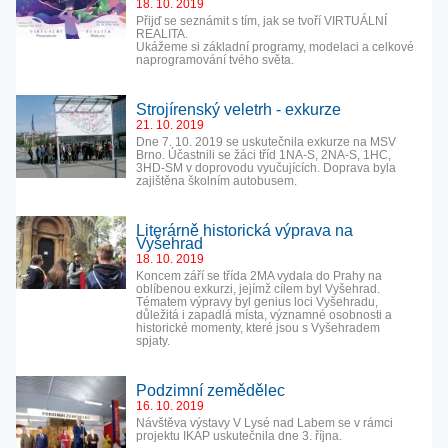
18. 10. 2019
Přijď se seznámit s tím, jak se tvoří VIRTUÁLNÍ
REALITA.
Ukážeme si základní programy, modelaci a celkové
naprogramování tvého světa.
Strojírenský veletrh - exkurze
21. 10. 2019
Dne 7. 10. 2019 se uskutečnila exkurze na MSV
Brno. Účastnili se žáci tříd 1NA-S, 2NA-S, 1HC,
3HD-SM v doprovodu vyučujících. Doprava byla
zajištěna školním autobusem.
Literárně historická výprava na
Vyšehrad
18. 10. 2019
Koncem září se třída 2MA vydala do Prahy na
oblíbenou exkurzi, jejímž cílem byl Vyšehrad.
Tématem výpravy byl genius loci Vyšehradu,
důležitá i zapadlá místa, významné osobnosti a
historické momenty, které jsou s Vyšehradem
spjaty.
Podzimní zemědělec
16. 10. 2019
Návštěva výstavy V Lysé nad Labem se v rámci
projektu IKAP uskutečnila dne 3. října.