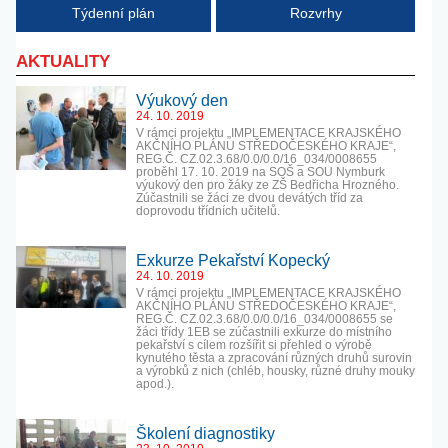
Týdenní plán
Rozvrhy
AKTUALITY
Výukový den
24. 10. 2019
V rámci projektu „IMPLEMENTACE KRAJSKÉHO
AKČNÍHO PLÁNU STŘEDOČESKÉHO KRAJE“,
REG.Č. CZ.02.3.68/0.0/0.0/16_034/0008655
proběhl 17. 10. 2019 na SOŠ a SOU Nymburk
výukový den pro žáky ze ZŠ Bedřicha Hrozného.
Zúčastnili se žáci ze dvou devátých tříd za
doprovodu třídních učitelů.
Exkurze Pekařství Kopecký
24. 10. 2019
V rámci projektu „IMPLEMENTACE KRAJSKÉHO
AKČNÍHO PLÁNU STŘEDOČESKÉHO KRAJE“,
REG.Č. CZ.02.3.68/0.0/0.0/16_034/0008655 se
žáci třídy 1EB se zúčastnili exkurze do místního
pekařství s cílem rozšířit si přehled o výrobě
kynutého těsta a zpracování různých druhů surovin
a výrobků z nich (chléb, housky, různé druhy mouky
apod.).
Školení diagnostiky