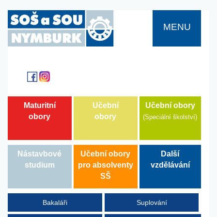
MENU
Učební obory
Maturitní
Učební
obory
obory
(Speciální školství)
Další
Nástavbové
Učební obory
vzdělávání
studium
pro absolventy
SŠ
Bakaláři
Suplování