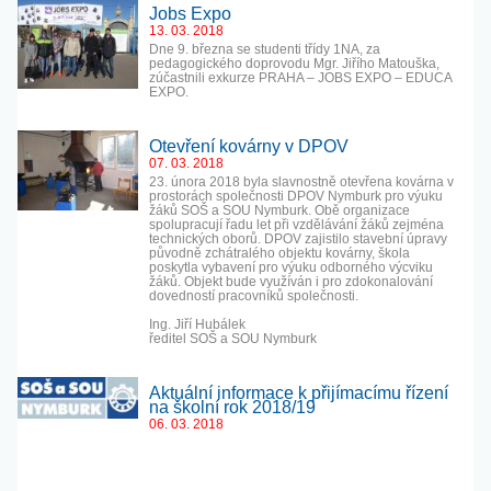
Jobs Expo
13. 03. 2018
Dne 9. března se studenti třídy 1NA, za
pedagogického doprovodu Mgr. Jiřího Matouška,
zúčastnili exkurze PRAHA – JOBS EXPO – EDUCA
EXPO.
Otevření kovárny v DPOV
07. 03. 2018
23. února 2018 byla slavnostně otevřena kovárna v
prostorách společnosti DPOV Nymburk pro výuku
žáků SOŠ a SOU Nymburk. Obě organizace
spolupracují řadu let při vzdělávání žáků zejména
technických oborů. DPOV zajistilo stavební úpravy
původně zchátralého objektu kovárny, škola
poskytla vybavení pro výuku odborného výcviku
žáků. Objekt bude využíván i pro zdokonalování
dovedností pracovníků společnosti.
Ing. Jiří Hubálek
ředitel SOŠ a SOU Nymburk
Aktuální informace k přijímacímu řízení
na školní rok 2018/19
06. 03. 2018