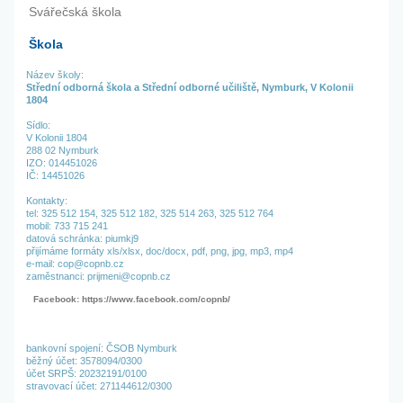
Svářečská škola
Škola
Název školy:
Střední odborná škola a Střední odborné učiliště, Nymburk, V Kolonii
1804
Sídlo:
V Kolonii 1804
288 02 Nymburk
IZO: 014451026
IČ: 14451026
Kontakty:
tel:
325 512 154,
325 512 182,
325 514 263,
325 512 764
mobil: 733 715 241
datová schránka: piumkj9
přijímáme formáty xls/xlsx, doc/docx, pdf, png, jpg, mp3, mp4
e-mail: cop@copnb.cz
zaměstnanci: prijmeni@copnb.cz
Facebook: https://www.facebook.com/copnb/
bankovní spojení: ČSOB Nymburk
běžný účet: 3578094/0300
účet SRPŠ: 20232191/0100
stravovací účet: 271144612/0300