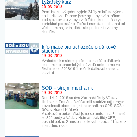
Lyžařský kurz
26. 03. 2018
První březnový týden vyjelo 34 "lyžníků" na výcvik
do Herlíkovic. Poprvé jsme byli ubytováni přímo
pod sjezdovkou v ubytovně Eden, kde o nás bylo
perfektně postaráno. Počasí nám dalo ochutnat od
všeho - mlha, sníh, déšť, ale poslední dva dny i
sluníčko.
Informace pro uchazeče o dálkové
studium
19. 03. 2018
Vzhledem k malému počtu uchazečů o dálkové
studium a ekonomických důvodů nebudeme ve
školím roce 2018/19 1. ročník dálkového studia
otevírat.
SOD – strojní mechanik
19. 03. 2018
Dne 14. 3. 2018 se dva žáci naší školy Václav
Hofman a Petr Antoš zúčastnili soutěže odborných
dovedností oboru strojní mechanik na SPŠ, SOŠ a
SOU v Hradci Králové.
V celkovém pořadí škol jsme se umístili na 3. místě
se 321 body a Václav Hofman, žák třídy 3EE,
obsadil pěkné 2. místo z celkového počtu 11 žáků z
5 středních škol.