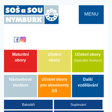
MENU
Učební obory
Maturitní
Učební
obory
obory
(Speciální školství)
Další
Nástavbové
Učební obory
vzdělávání
studium
pro absolventy
SŠ
Bakaláři
Suplování